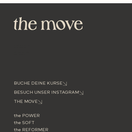
info@themove-dus.com
@themove.dus
Worringer Str. 60,
40211 Düsseldorf
BUCHE DEINE KURSE
BESUCH UNSER INSTAGRAM
THE MOVE
the POWER
the SOFT
the REFORMER